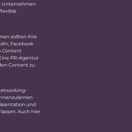
st. Unternehmen
flexible
men sollten ihre
edIn, Facebook
n Content
 Eine PR-Agentur
nden Content zu
Networking-
ennenzulernen
räsentation und
lassen. Auch hier