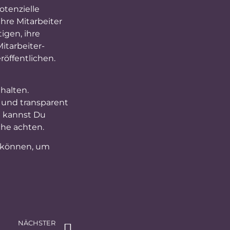
otenzielle
re Mitarbeiter
igen, ihre
itarbeiter-
röffentlichen.
halten.
 und transparent
i kannst Du
che achten.
n können, um
NÄCHSTER