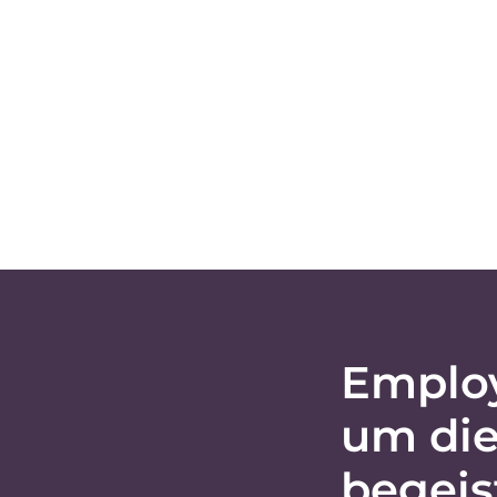
Emplo
um die
begeis