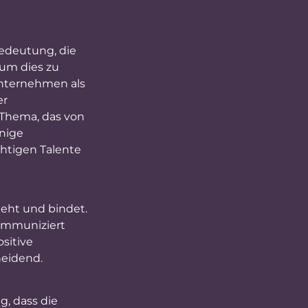
edeutung, die
 um dies zu
Unternehmen als
er
 Thema, das von
inige
htigen Talente
ieht und bindet.
kommuniziert
sitive
heidend.
g, dass die